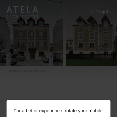
Aller au contenu principal
< Projets
1
de
1
Pie de página
Mentions légales
Cookies policy
For a better experience, rotate your mobile.