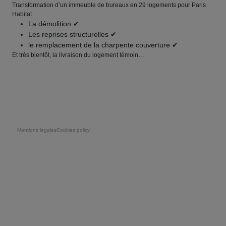
Transformation d’un immeuble de bureaux en 29 logements pour Paris
Habitat
La démolition ✔
Les reprises structurelles ✔
le remplacement de la charpente couverture ✔
Et très bientôt, la livraison du logement témoin…
Pie de página
Mentions légales
Cookies policy