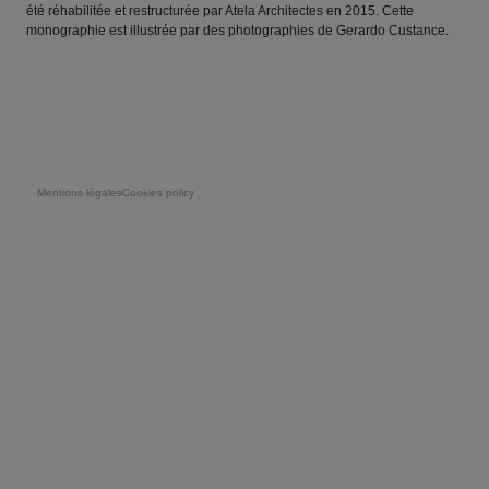
été réhabilitée et restructurée par Atela Architectes en 2015. Cette
monographie est illustrée par des photographies de Gerardo Custance.
Pie de página
Mentions légales
Cookies policy