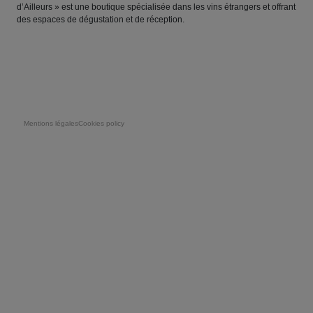
d’Ailleurs » est une boutique spécialisée dans les vins étrangers et offrant
des espaces de dégustation et de réception.
Pie de página
Mentions légales
Cookies policy