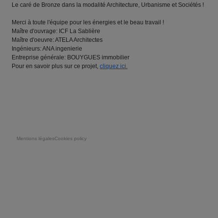
Le caré de Bronze dans la modalité Architecture, Urbanisme et Sociétés !
Merci à toute l'équipe pour les énergies et le beau travail !
Maître d'ouvrage: ICF La Sablière
Maître d'oeuvre: ATELA Architectes
Ingénieurs: ANA ingenierie
Entreprise générale: BOUYGUES immobilier
Pour en savoir plus sur ce projet,
cliquez ici.
Pie de página
Mentions légales
Cookies policy